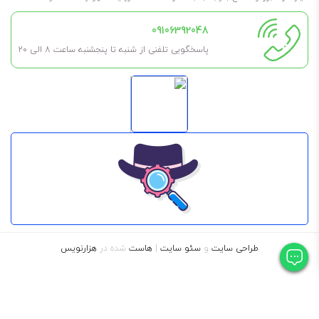
09106392048
پاسخگویی تلفنی از شنبه تا پنجشنبه ساعت 8 الی ۲۰
طراحی سایت
و
سئو سایت
|
هاست
شده در
هزارنویس