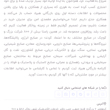
شروع به فعالیت کرد، هم‌اکنون به ایده اولیه خود بسیار نزدیک شده و برای خود
این محصول برای دمای منفی ۹ درجه سانتی گراد تا مثبت ۱۸۳ درجه سانتی
اعتباری کسب کرده است به طوری که بسیاری از همکاران و رقبا برای یافتن
گراد مناسب می باشد.
محصولات و اطلاعات دسته اول روی بازرگانی هیراد حساب باز می‌کنند و
خاصیت ضد سایش نیز دارد.
همکاری جدی داریم. ابتدا می‌خواستیم مقصدی امن برای مدیران خرید در
افزایش عمر سوزن و سینک
صنعت باشیم؛ بعدتر تصمیم گرفتیم فقط در زمینه روانکار فعالیت کنیم که
باعث رشد روزافزون مجموعه شد. در همین راستا بیش از 800 شرکت بزرگ و
کاهش زمان تعمیر و تمیز کردن
کوچک در صنایع مختلف به ما اعتماد کردند؛ در صنایع انرژی، پالایشگاه‌ها،
غیر خورنده
نیروگاه‌ها و پتروشیمی‌ها، صنایع دارویی، خودروسازی، معادن، صنایع شیمیایی،
هوایی، نساجی، سنگ، برق و الکتریک، دریایی، صنایع کشاورزی، نفت و گاز،
آرایشی و بهداشتی، شیرآلات، سیمان، صنایع مربوط به ساختمان، صنایع
سرمایشی و برودتی، راهسازی و عمرانی، صنایع لاستیک و پلاستیک و فولاد را در
کارنامه بازرگانی هیراد ثبت کردیم. با تماس با کارشناس ما می‌توانید اطلاعات
بیشتر در مورد مشتریانی که با آنها کار کردیم، به دست آورید.
ما را در شبکه های اجتماعی دنبال کنید
آدرس
کیلومتر 6 بزرگراه فتح جنوب، جنب دفتر خدمات الکترونیک شهر، پلاک 588 و 600