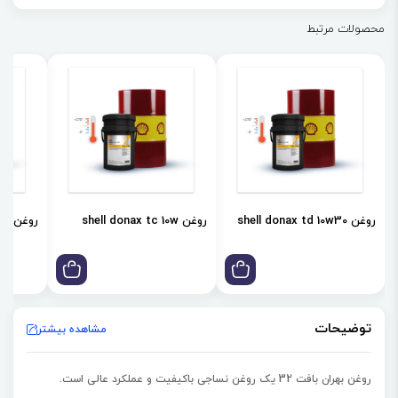
افزایش عمر سوزن و سینک
محصولات مرتبط
کاهش زمان تعمیر و تمیز کردن
غیر خورنده
روغن shell donax td 10w30
روغن shell donax tc 10w
روغن shell donax td 85w
توضیحات
مشاهده بیشتر
روغن بهران بافت 32 یک روغن نساجی باکیفیت و عملکرد عالی است.