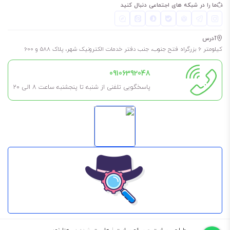
ما را در شبکه های اجتماعی دنبال کنید
آدرس
کیلومتر 6 بزرگراه فتح جنوب، جنب دفتر خدمات الکترونیک شهر، پلاک 588 و 600
09106392048
پاسخگویی تلفنی از شنبه تا پنجشنبه ساعت 8 الی ۲۰